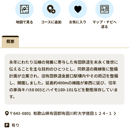
地図で見る
コースに追加
お気に入り
マップ・ナビへ
送る
概要
永年にわたり沿線の発展に寄与した有田鉄道を末永く後世に
伝えることを主な目的のひとつとし、同鉄道の廃線後に整備
計画が立案され、旧有田鉄道金屋口駅構内やその周辺を整備
し、開園しました。延長約400mの線路が東西に延び、往年
の車両キハ58 003とハイモ180-101などを動態保存していま
す。
〒643-0801
和歌山県有田郡有田川町大字徳田１２４−１
有り