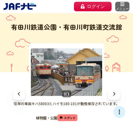
ログイン
メニュー
有田川鉄道公園・有田川町鉄道交流館
1/1
往年の車両キハ58003とハイモ180-101が動態保存されています。
植物園・公園
スポット