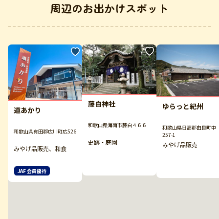
周辺のお出かけスポット
藤白神社
ゆらっと紀州
道あかり
和歌山県海南市藤白４６６
和歌山県日高郡由良町中
和歌山県有田郡広川町広526
257-1
史跡・庭園
みやげ品販売
みやげ品販売、和食
JAF 会員優待