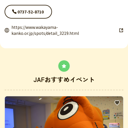
0737-52-8710
https://www.wakayama-
kanko.or.jp/spots/detail_3219.html
JAFおすすめイベント