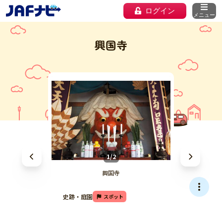
ログイン
メニュー
興国寺
1/2
興国寺
史跡・庭園
スポット