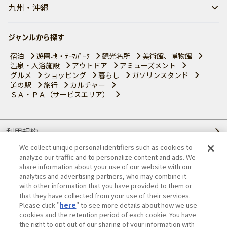
九州・沖縄
ジャンルから探す
宿泊
遊園地・ﾃｰﾏﾊﾟｰｸ
観光名所
美術館、博物館
温泉・入浴施設
アウトドア
アミューズメント
グルメ
ショッピング
暮らし
ガソリンスタンド
道の駅
旅行
カルチャー
ＳＡ・ＰＡ（サービスエリア）
利用規約
We collect unique personal identifiers such as cookies to
個人情報の取り扱いについて
analyze our traffic and to personalize content and ads. We
share information about your use of our website with our
会員優待サービスの提携をご検討の方へ
analytics and advertising partners, who may combine it
with other information that you have provided to them or
that they have collected from your use of their services.
JAFホームページ
Please click "
here
" to see more details about how we use
cookies and the retention period of each cookie. You have
© JAPAN AUTOMOBILE FEDERATION. All rights reserved.
the right to opt out of our sharing of your information with