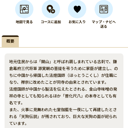
地図で見る
コースに追加
お気に入り
マップ・ナビへ
送る
概要
地元住民からは「開山」と呼ばれ親しまれている古刹で、鎌
倉幕府三代将軍 源実朝の菩提を弔うために家臣が建立し、の
ちに中国から帰国した法燈国師（ほっとうこくし）が住職に
なり、禅宗に改めたことが同寺の由来とされています。
法燈国師が中国から製法を伝えたとされる、金山寺味噌の発
祥の寺としても知られるほか「普化尺八」の本寺としても有
名です。
また、火事に見舞われた七堂伽藍を一夜にして再建したとさ
れる「天狗伝説」が残されており、巨大な天狗の面が祀られ
ています。