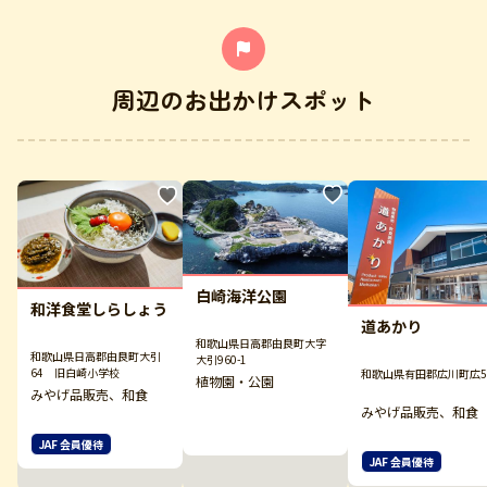
周辺のお出かけスポット
白崎海洋公園
和洋食堂しらしょう
道あかり
和歌山県日高郡由良町大字
和歌山県日高郡由良町大引
大引960-1
64 旧白崎小学校
和歌山県有田郡広川町広5
植物園・公園
みやげ品販売、和食
みやげ品販売、和食
JAF 会員優待
JAF 会員優待