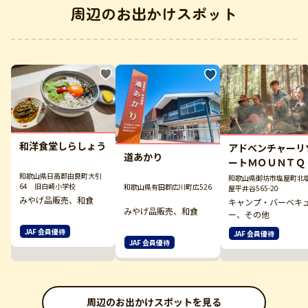
周辺のお出かけスポット
和洋食堂しらしょう
アドベンチャーリ
道あかり
ートＭＯＵＮＴＱ
和歌山県日高郡由良町大引
和歌山県御坊市塩屋町北
64 旧白崎小学校
和歌山県有田郡広川町広526
屋平井谷565-20
みやげ品販売、和食
キャンプ・バーベキ
みやげ品販売、和食
ー、その他
JAF 会員優待
JAF 会員優待
JAF 会員優待
周辺のお出かけスポットを見る