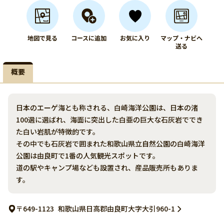
地図で見る
コースに追加
お気に入り
マップ・ナビへ
送る
概要
日本のエーゲ海とも称される、白崎海洋公園は、日本の渚
100選に選ばれ、海面に突出した白亜の巨大な石灰岩ででき
た白い岩肌が特徴的です。
その中でも石灰岩で囲まれた和歌山県立自然公園の白崎海洋
公園は由良町で1番の人気観光スポットです。
道の駅やキャンプ場なども設置され、産品販売所もありま
す。
〒649-1123
和歌山県日高郡由良町大字大引960-1