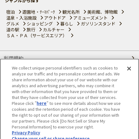
ジャンルから探す
宿泊
遊園地・ﾃｰﾏﾊﾟｰｸ
観光名所
美術館、博物館
温泉・入浴施設
アウトドア
アミューズメント
グルメ
ショッピング
暮らし
ガソリンスタンド
道の駅
旅行
カルチャー
ＳＡ・ＰＡ（サービスエリア）
利用規約
We collect unique personal identifiers such as cookies to
個人情報の取り扱いについて
analyze our traffic and to personalize content and ads. We
share information about your use of our website with our
会員優待サービスの提携をご検討の方へ
analytics and advertising partners, who may combine it
with other information that you have provided to them or
that they have collected from your use of their services.
JAFホームページ
Please click "
here
" to see more details about how we use
cookies and the retention period of each cookie. You have
© JAPAN AUTOMOBILE FEDERATION. All rights reserved.
the right to opt out of our sharing of your information with
our partners. Please click [Do Not Sell or Share My
Personal Information] to exercise your right.
Privacy Policy
Change your sell or share preference