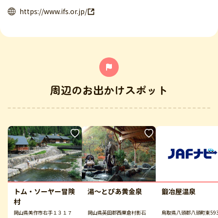
https://www.ifs.or.jp/
周辺のお出かけスポット
トム・ソーヤー冒険
湯～とぴあ黄金泉
鍛冶屋温泉
村
岡山県美作市右手１３１７
岡山県英田郡西粟倉村影石
鳥取県八頭郡八頭町東593