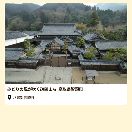
みどりの風が吹く疎開まち 鳥取県智頭町
八頭郡智頭町