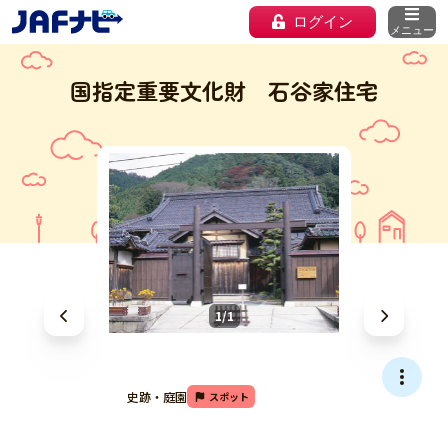
ログイン
メニュー
国指定重要文化財 石谷家住宅
1/1
史跡・庭園
スポット