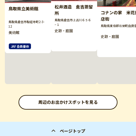
松井酒造 倉吉蒸留
鳥取県立美術館
コナンの家 米花
所
店街
鳥取県倉吉市上古川６５６
鳥取県倉吉市駄経寺町2-3-
−１
鳥取県東伯郡北栄町由良
12
史跡・庭園
美術館
史跡・庭園
JAF 会員優待
周辺のお出かけスポットを見る
ページトップ