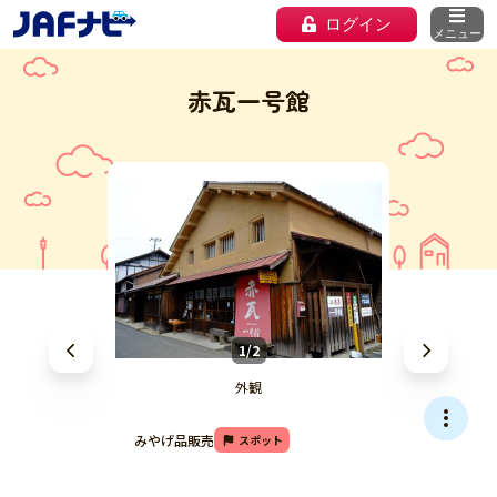
ログイン
メニュー
赤瓦一号館
1/2
外観
みやげ品販売
スポット