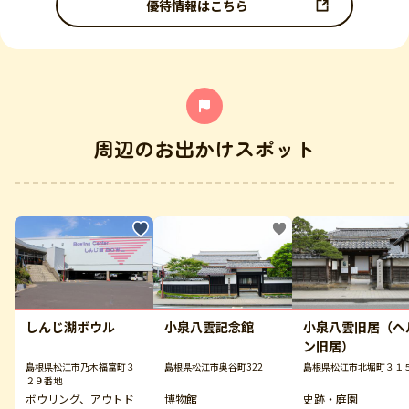
優待情報はこちら
周辺のお出かけスポット
しんじ湖ボウル
小泉八雲記念館
小泉八雲旧居（ヘ
ン旧居）
島根県松江市乃木福富町３
島根県松江市奥谷町322
島根県松江市北堀町３１
２９番地
ボウリング、アウトド
博物館
史跡・庭園