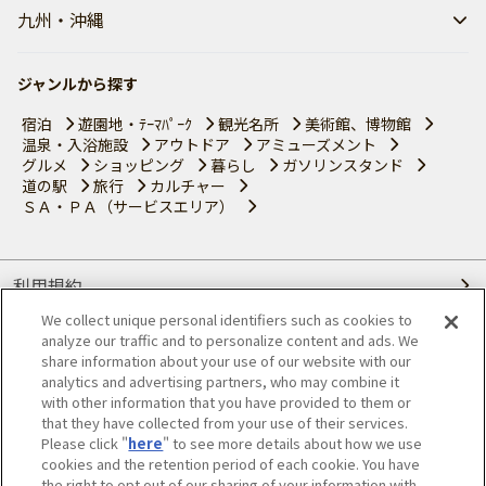
九州・沖縄
ジャンルから探す
宿泊
遊園地・ﾃｰﾏﾊﾟｰｸ
観光名所
美術館、博物館
温泉・入浴施設
アウトドア
アミューズメント
グルメ
ショッピング
暮らし
ガソリンスタンド
道の駅
旅行
カルチャー
ＳＡ・ＰＡ（サービスエリア）
利用規約
We collect unique personal identifiers such as cookies to
個人情報の取り扱いについて
analyze our traffic and to personalize content and ads. We
share information about your use of our website with our
会員優待サービスの提携をご検討の方へ
analytics and advertising partners, who may combine it
with other information that you have provided to them or
that they have collected from your use of their services.
JAFホームページ
Please click "
here
" to see more details about how we use
cookies and the retention period of each cookie. You have
© JAPAN AUTOMOBILE FEDERATION. All rights reserved.
the right to opt out of our sharing of your information with