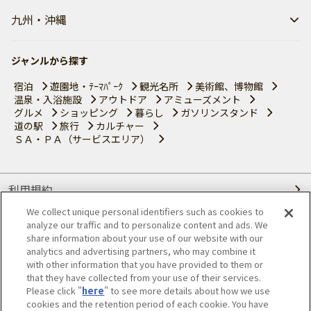
九州・沖縄
ジャンルから探す
宿泊
遊園地・ﾃｰﾏﾊﾟｰｸ
観光名所
美術館、博物館
温泉・入浴施設
アウトドア
アミューズメント
グルメ
ショッピング
暮らし
ガソリンスタンド
道の駅
旅行
カルチャー
ＳＡ・ＰＡ（サービスエリア）
利用規約
We collect unique personal identifiers such as cookies to
個人情報の取り扱いについて
analyze our traffic and to personalize content and ads. We
share information about your use of our website with our
会員優待サービスの提携をご検討の方へ
analytics and advertising partners, who may combine it
with other information that you have provided to them or
that they have collected from your use of their services.
JAFホームページ
Please click "
here
" to see more details about how we use
cookies and the retention period of each cookie. You have