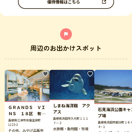
優待情報はこちら
周辺のお出かけスポット
しまね海洋館 アク
ＧＲＡＮＤＳ ＶＩ
石見海浜公園キャ
アス
ＮＳ １８区 有福
プ場
島根県浜田市久代町１１１
店
島根県江津市有福温泉町
島根県浜田市国分町１６
７－２
1123-2
４−１
水族館・動物園・牧場
その他、みやげ品販売