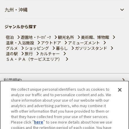
九州・沖縄
ジャンルから探す
宿泊
遊園地・ﾃｰﾏﾊﾟｰｸ
観光名所
美術館、博物館
温泉・入浴施設
アウトドア
アミューズメント
グルメ
ショッピング
暮らし
ガソリンスタンド
道の駅
旅行
カルチャー
ＳＡ・ＰＡ（サービスエリア）
利用規約
We collect unique personal identifiers such as cookies to
個人情報の取り扱いについて
analyze our traffic and to personalize content and ads. We
share information about your use of our website with our
会員優待サービスの提携をご検討の方へ
analytics and advertising partners, who may combine it
with other information that you have provided to them or
that they have collected from your use of their services.
JAFホームページ
Please click "
here
" to see more details about how we use
cookies and the retention period of each cookie. You have