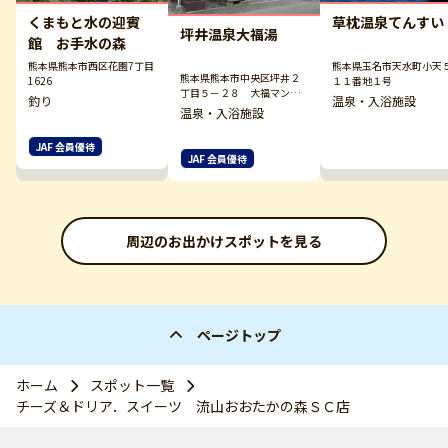
くまもと水の迎賓
草枕温泉てんすい
坪井温泉大福湯
館 お手水の森
熊本県熊本市西区花園7丁目
熊本県玉名市天水町小天
熊本県熊本市中央区坪井２
1626
１１番地１号
丁目５－２８ 大福マンシ
釣り
温泉・入浴施設
ョン
温泉・入浴施設
JAF 会員優待
JAF 会員優待
周辺のお出かけスポットを見る
ページトップ
ホーム
スポット一覧
チーズ＆ドリア．スイーツ 流山おおたかの森ＳＣ店