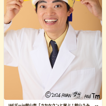
JAFデーin館山市「さかなクンと学ぶ！館山うみ