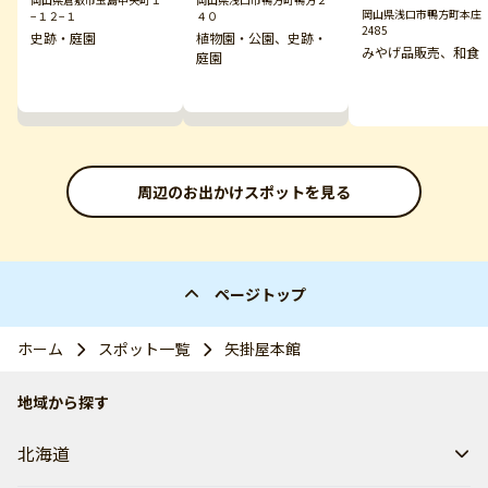
岡山県浅口市鴨方町本庄
−１２−１
４０
2485
史跡・庭園
植物園・公園、史跡・
みやげ品販売、和食
庭園
周辺のお出かけスポットを見る
ページトップ
ホーム
スポット一覧
矢掛屋本館
地域から探す
北海道