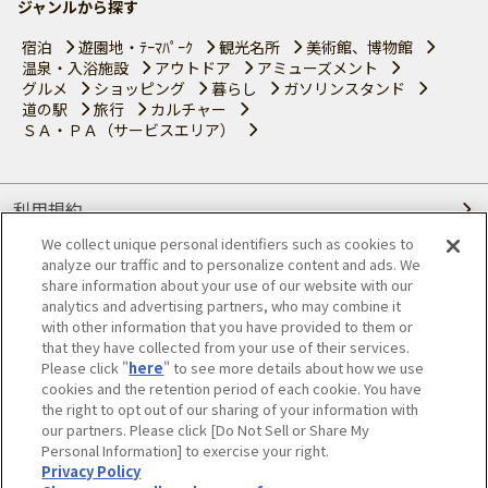
ジャンルから探す
宿泊
遊園地・ﾃｰﾏﾊﾟｰｸ
観光名所
美術館、博物館
温泉・入浴施設
アウトドア
アミューズメント
グルメ
ショッピング
暮らし
ガソリンスタンド
道の駅
旅行
カルチャー
ＳＡ・ＰＡ（サービスエリア）
利用規約
We collect unique personal identifiers such as cookies to
個人情報の取り扱いについて
analyze our traffic and to personalize content and ads. We
share information about your use of our website with our
会員優待サービスの提携をご検討の方へ
analytics and advertising partners, who may combine it
with other information that you have provided to them or
that they have collected from your use of their services.
JAFホームページ
Please click "
here
" to see more details about how we use
cookies and the retention period of each cookie. You have
© JAPAN AUTOMOBILE FEDERATION. All rights reserved.
the right to opt out of our sharing of your information with
our partners. Please click [Do Not Sell or Share My
Personal Information] to exercise your right.
Privacy Policy