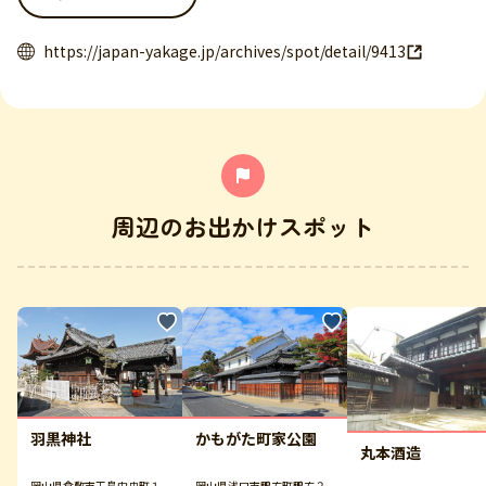
https://japan-yakage.jp/archives/spot/detail/9413
周辺のお出かけスポット
羽黒神社
かもがた町家公園
丸本酒造
岡山県倉敷市玉島中央町１
岡山県浅口市鴨方町鴨方２