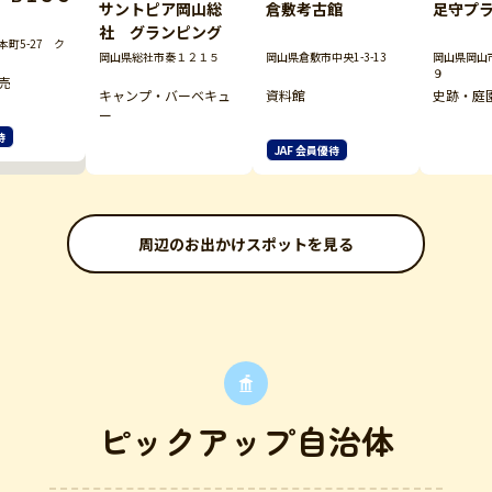
サントピア岡山総
倉敷考古館
足守プ
社 グランピング
町5-27 ク
岡山県総社市秦１２１５
岡山県倉敷市中央1-3-13
岡山県岡山
９
売
キャンプ・バーベキュ
資料館
史跡・庭
ー
待
JAF 会員優待
周辺のお出かけスポットを見る
ピックアップ自治体