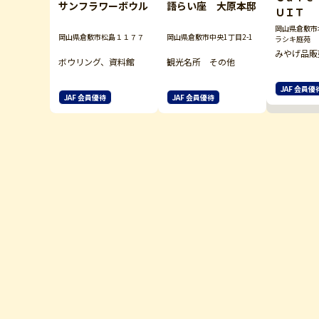
サンフラワーボウル
語らい座 大原本邸
ＵＩＴ
岡山県倉敷市本
岡山県倉敷市松島１１７７
岡山県倉敷市中央1丁目2-1
ラシキ庭苑
みやげ品販
ボウリング、資料館
観光名所 その他
JAF 会員優
JAF 会員優待
JAF 会員優待