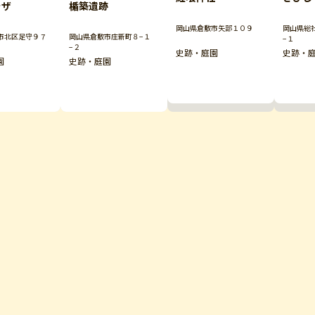
ラザ
楯築遺跡
岡山県倉敷市矢部１０９
岡山県総
市北区足守９７
岡山県倉敷市庄新町８−１
−１
−２
史跡・庭園
史跡・
園
史跡・庭園