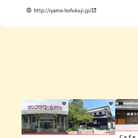
http://iyama-hofukuji.jp/
Ｃａｆｅ