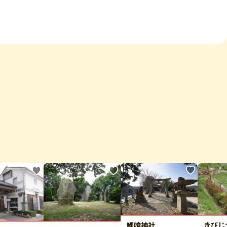
鯉喰神社
きびじ