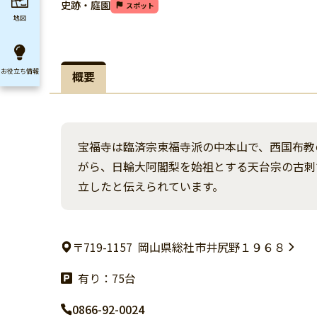
史跡・庭園
スポット
地図
お役立ち
情報
概要
宝福寺は臨済宗東福寺派の中本山で、西国布教
がら、日輪大阿閣梨を始祖とする天台宗の古刺
立したと伝えられています。
〒719-1157
岡山県総社市井尻野１９６８
有り：75台
0866-92-0024