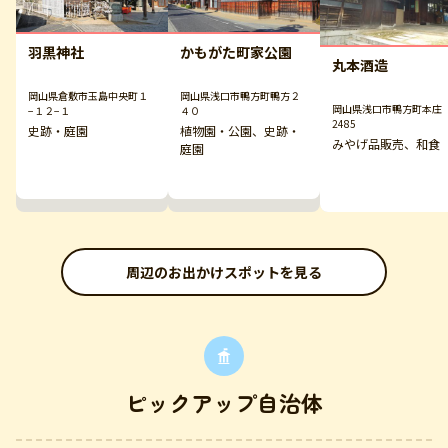
羽黒神社
かもがた町家公園
丸本酒造
岡山県倉敷市玉島中央町１
岡山県浅口市鴨方町鴨方２
岡山県浅口市鴨方町本庄
−１２−１
４０
2485
史跡・庭園
植物園・公園、史跡・
みやげ品販売、和食
庭園
周辺のお出かけスポットを見る
ピックアップ自治体