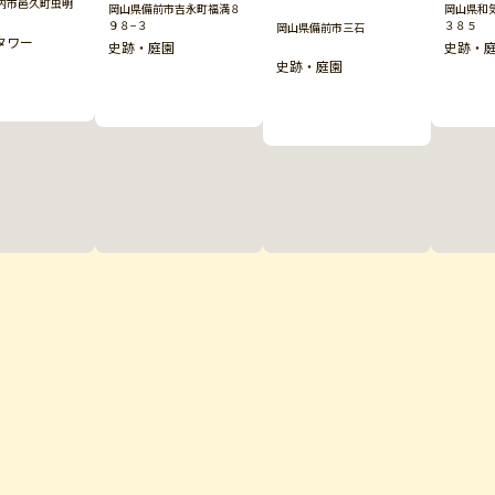
内市邑久町虫明
岡山県備前市吉永町福満８
岡山県和
９８−３
３８５ 
岡山県備前市三石
タワー
史跡・庭園
史跡・
史跡・庭園