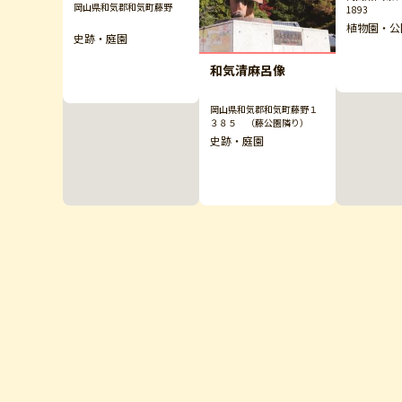
岡山県和気郡和気町藤野
1893
植物園・公
史跡・庭園
和気清麻呂像
岡山県和気郡和気町藤野１
３８５ （藤公園隣り）
史跡・庭園