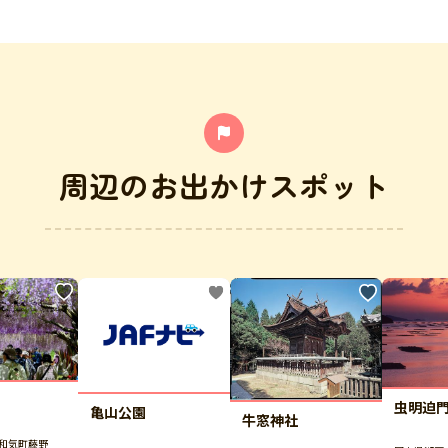
周辺のお出かけスポット
虫明迫
亀山公園
牛窓神社
和気町藤野