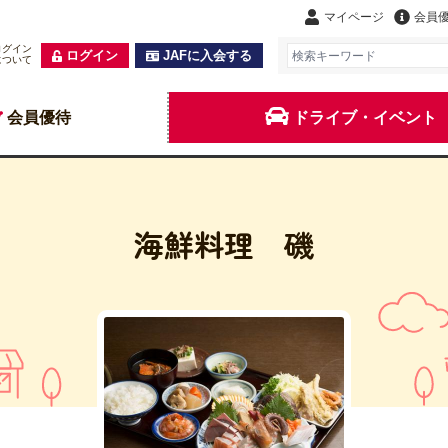
マイページ
会員
ログイン
ログイン
JAFに入会する
について
会員優待
ドライブ・イベント
海鮮料理 磯