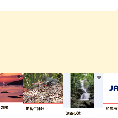
門の曙
田倉牛神社
和気神
深谷の滝