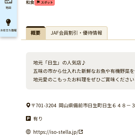
和食
スポット
地図
お役立ち
情報
概要
JAF会員割引・優待情報
地元「日生」の人気店♪
五味の市から仕入れた新鮮なお魚や有機野菜を
地元愛のこもったお料理をぜひご賞味ください
〒701-3204
岡山県備前市日生町日生６４８－
有り
https://iso-stella.jp/