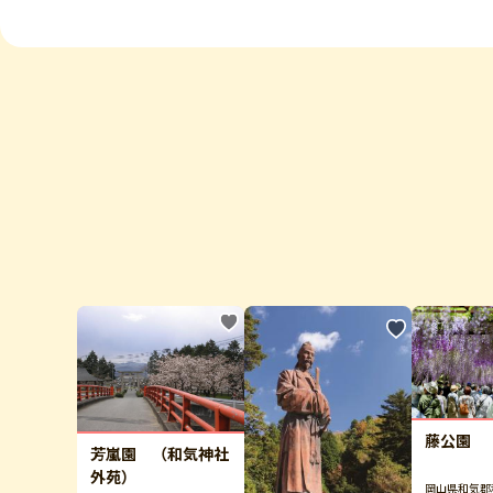
藤公園
芳嵐園 （和気神社
外苑）
岡山県和気郡