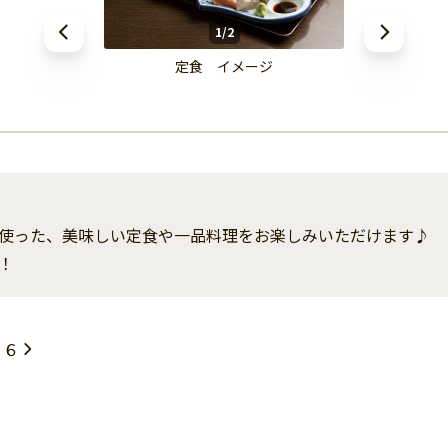
1/2
定食 イメージ
使った、美味しい定食や一品料理をお楽しみいただけます♪
！
３６