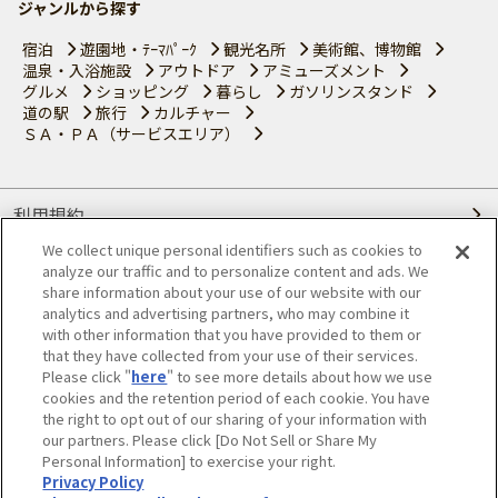
ジャンルから探す
宿泊
遊園地・ﾃｰﾏﾊﾟｰｸ
観光名所
美術館、博物館
温泉・入浴施設
アウトドア
アミューズメント
グルメ
ショッピング
暮らし
ガソリンスタンド
道の駅
旅行
カルチャー
ＳＡ・ＰＡ（サービスエリア）
利用規約
We collect unique personal identifiers such as cookies to
個人情報の取り扱いについて
analyze our traffic and to personalize content and ads. We
share information about your use of our website with our
会員優待サービスの提携をご検討の方へ
analytics and advertising partners, who may combine it
with other information that you have provided to them or
that they have collected from your use of their services.
JAFホームページ
Please click "
here
" to see more details about how we use
cookies and the retention period of each cookie. You have
© JAPAN AUTOMOBILE FEDERATION. All rights reserved.
the right to opt out of our sharing of your information with
our partners. Please click [Do Not Sell or Share My
Personal Information] to exercise your right.
Privacy Policy