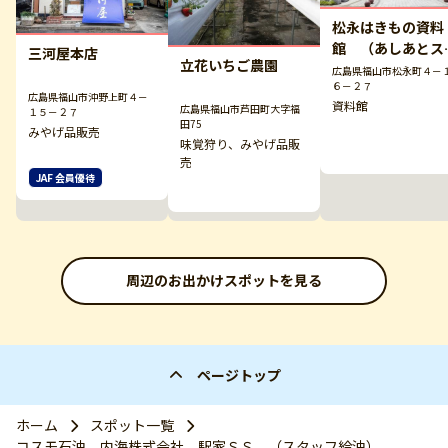
松永はきもの資料
館 （あしあとス
三河屋本店
立花いちご農園
エア）
広島県福山市松永町４－
６－２７
広島県福山市沖野上町４－
資料館
広島県福山市芦田町大字福
１５－２７
田75
みやげ品販売
味覚狩り、みやげ品販
売
JAF 会員優待
周辺のお出かけスポットを見る
ページトップ
ホーム
スポット一覧
コスモ石油 内海株式会社 駅家ＳＳ （スタッフ給油）