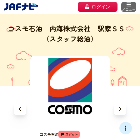
ログイン
メニュー
コスモ石油 内海株式会社 駅家ＳＳ
（スタッフ給油）
1/2
コスモ石油
スポット