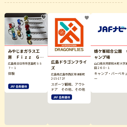
みやじまガラス工
蜂ケ峯総合公園 
房 Ｆｉｚｚ Ｇｌ
ャンプ場
広島ドラゴンフライ
ａｓｓ
広島県廿日市市宮島町５５
山口県玖珂郡和木町大字
ズ
７－１
田２６０−１
体験
キャンプ・バーベキ
広島県広島市西区草津新町
ー
2-15-17 2F
スポーツ観戦、アウト
JAF 会員優待
ドア その他、その他
JAF 会員優待