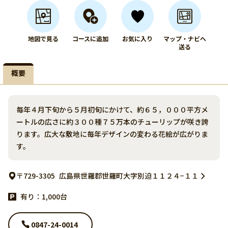
地図で見る
コースに追加
お気に入り
マップ・ナビへ
送る
概要
毎年４月下旬から５月初旬にかけて、約６５，０００平方メ
ートルの広さに約３００種７５万本のチューリップが咲き誇
ります。広大な敷地に毎年デザインの変わる花絵が広がりま
す。
〒729-3305
広島県世羅郡世羅町大字別迫１１２４−１１
有り：1,000台
0847-24-0014