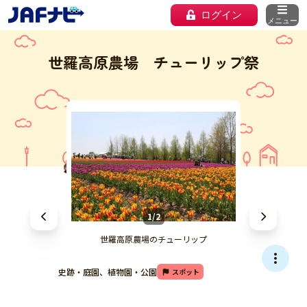
ログイン
メニュー
世羅高原農場 チューリップ祭
1/2
世羅高原農場のチューリップ
史跡・庭園、植物園・公園
スポット