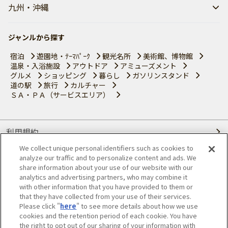
九州・沖縄
ジャンルから探す
宿泊
遊園地・ﾃｰﾏﾊﾟｰｸ
観光名所
美術館、博物館
温泉・入浴施設
アウトドア
アミューズメント
グルメ
ショッピング
暮らし
ガソリンスタンド
道の駅
旅行
カルチャー
ＳＡ・ＰＡ（サービスエリア）
利用規約
We collect unique personal identifiers such as cookies to
個人情報の取り扱いについて
analyze our traffic and to personalize content and ads. We
share information about your use of our website with our
会員優待サービスの提携をご検討の方へ
analytics and advertising partners, who may combine it
with other information that you have provided to them or
that they have collected from your use of their services.
JAFホームページ
Please click "
here
" to see more details about how we use
cookies and the retention period of each cookie. You have
© JAPAN AUTOMOBILE FEDERATION. All rights reserved.
the right to opt out of our sharing of your information with