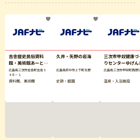
吉舎歴史民俗資料
久井・矢野の岩海
三次市甲奴健康づ
館・美術館あーとあ
りセンターゆげん
い・きさ
広島県三次市吉舎町吉舎５
広島県府中市上下町矢野
広島県三次市甲奴町西野5
４６－１
資料館、美術館
史跡・庭園
温泉・入浴施設