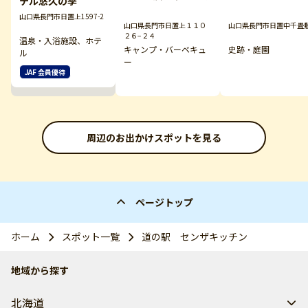
テル悠久の季
山口県長門市日置上1597-2
山口県長門市日置上１１０
山口県長門市日置中千畳
２６−２４
温泉・入浴施設、ホテ
キャンプ・バーベキュ
史跡・庭園
ル
ー
JAF 会員優待
周辺のお出かけスポットを見る
ページトップ
ホーム
スポット一覧
道の駅 センザキッチン
地域から探す
北海道