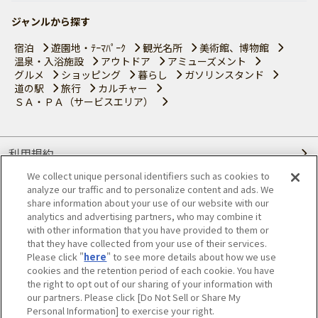
ジャンルから探す
宿泊
遊園地・ﾃｰﾏﾊﾟｰｸ
観光名所
美術館、博物館
温泉・入浴施設
アウトドア
アミューズメント
グルメ
ショッピング
暮らし
ガソリンスタンド
道の駅
旅行
カルチャー
ＳＡ・ＰＡ（サービスエリア）
利用規約
We collect unique personal identifiers such as cookies to
個人情報の取り扱いについて
analyze our traffic and to personalize content and ads. We
share information about your use of our website with our
会員優待サービスの提携をご検討の方へ
analytics and advertising partners, who may combine it
with other information that you have provided to them or
that they have collected from your use of their services.
JAFホームページ
Please click "
here
" to see more details about how we use
cookies and the retention period of each cookie. You have
© JAPAN AUTOMOBILE FEDERATION. All rights reserved.
the right to opt out of our sharing of your information with
our partners. Please click [Do Not Sell or Share My
Personal Information] to exercise your right.