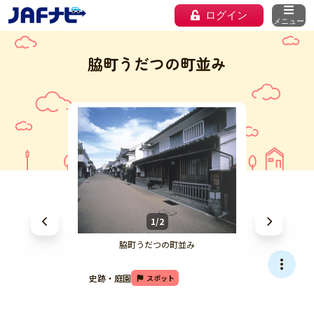
ログイン
メニュー
脇町うだつの町並み
1/2
脇町うだつの町並み
史跡・庭園
スポット