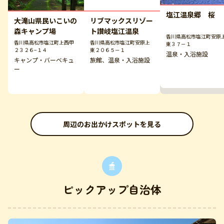
塩江温泉郷 桜
大滝山県民いこいの
リブマックスリゾー
森キャンプ場
ト讃岐塩江温泉
香川県高松市塩江町安原
香川県高松市塩江町上西甲
香川県高松市塩江町安原上
東３７－１
２３２６−１４
東２０６５－１
温泉・入浴施設
キャンプ・バーベキュ
旅館、温泉・入浴施設
ー
周辺のお出かけスポットを見る
ピックアップ自治体