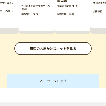
際公園
わ市引田３０
香川県東かが
香川県東かがわ市坂元（大
徳島県徳島市南内町
坂峠）
バーベキュ
資料館
展望台・タワー
植物園・公園
周辺のお出かけスポットを見る
ページトップ