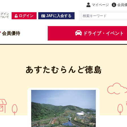
マイページ
会員
ログイン
ログイン
JAFに入会する
について
会員優待
ドライブ・イベント
あすたむらんど徳島