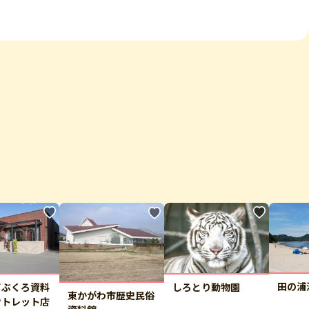
田の浦
てぶくろ資料
しろとり動物園
東かがわ市歴史民俗
ウトレット店