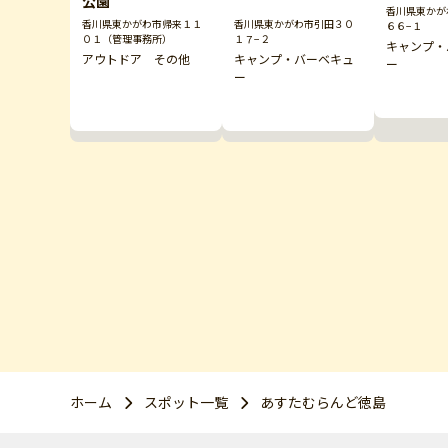
公園
香川県東かが
香川県東かがわ市帰来１１
香川県東かがわ市引田３０
６６−１
０１（管理事務所）
１７−２
キャンプ・
アウトドア その他
キャンプ・バーベキュ
ー
ー
ホーム
スポット一覧
あすたむらんど徳島