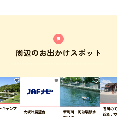
周辺のお出かけスポット
トキャンプ
香川の
大坂峠展望台
新町川・阿波製紙水
館＆ア