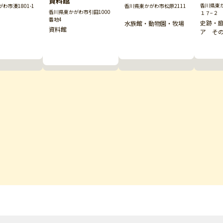
資料館
香川県東
わ市湊1801-1
香川県東かがわ市松原2111
香川県東かがわ市引田1000
１７−２
番地4
史跡・
水族館・動物園・牧場
資料館
ア そ