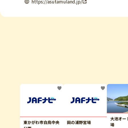
https://asutamuland.jp/
大池オー
東かがわ市白鳥中央
田の浦野営場
場