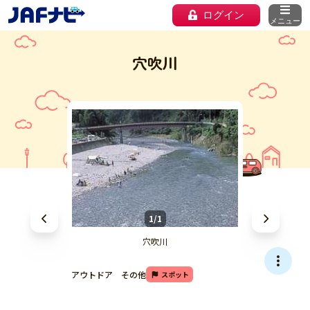
ログイン
メニュー
穴吹川
1/1
穴吹川
アウトドア その他
スポット