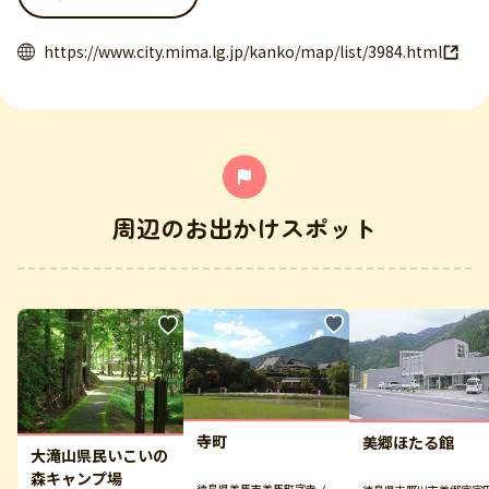
https://www.city.mima.lg.jp/kanko/map/list/3984.html
周辺のお出かけスポット
寺町
美郷ほたる館
大滝山県民いこいの
森キャンプ場
徳島県美馬市美馬町字寺ノ