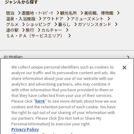
ジャンルから探す
宿泊
遊園地・ﾃｰﾏﾊﾟｰｸ
観光名所
美術館、博物館
温泉・入浴施設
アウトドア
アミューズメント
グルメ
ショッピング
暮らし
ガソリンスタンド
道の駅
旅行
カルチャー
ＳＡ・ＰＡ（サービスエリア）
利用規約
We collect unique personal identifiers such as cookies to
個人情報の取り扱いについて
analyze our traffic and to personalize content and ads. We
share information about your use of our website with our
会員優待サービスの提携をご検討の方へ
analytics and advertising partners, who may combine it
with other information that you have provided to them or
that they have collected from your use of their services.
JAFホームページ
Please click "
here
" to see more details about how we use
cookies and the retention period of each cookie. You have
© JAPAN AUTOMOBILE FEDERATION. All rights reserved.
the right to opt out of our sharing of your information with
our partners. Please click [Do Not Sell or Share My
Personal Information] to exercise your right.
Privacy Policy