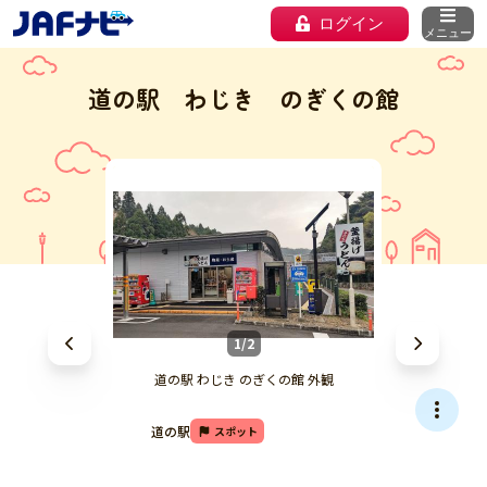
ログイン
メニュー
道の駅 わじき のぎくの館
1/2
道の駅 わじき のぎくの館 外観
道の駅
スポット