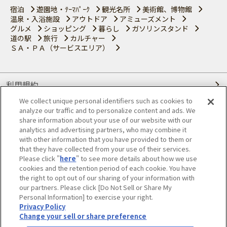
宿泊
遊園地・ﾃｰﾏﾊﾟｰｸ
観光名所
美術館、博物館
温泉・入浴施設
アウトドア
アミューズメント
グルメ
ショッピング
暮らし
ガソリンスタンド
道の駅
旅行
カルチャー
ＳＡ・ＰＡ（サービスエリア）
利用規約
We collect unique personal identifiers such as cookies to
個人情報の取り扱いについて
analyze our traffic and to personalize content and ads. We
share information about your use of our website with our
会員優待サービスの提携をご検討の方へ
analytics and advertising partners, who may combine it
with other information that you have provided to them or
that they have collected from your use of their services.
JAFホームページ
Please click "
here
" to see more details about how we use
cookies and the retention period of each cookie. You have
© JAPAN AUTOMOBILE FEDERATION. All rights reserved.
the right to opt out of our sharing of your information with
our partners. Please click [Do Not Sell or Share My
Personal Information] to exercise your right.
Privacy Policy
Change your sell or share preference