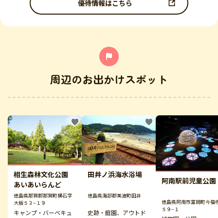
優待情報はこちら
周辺のお出かけスポット
相生森林文化公園
田井ノ浜海水浴場
阿南駅前児童公園
あいあいらんど
徳島県那賀郡那賀町横石字
徳島県海部郡美波町田井
徳島県阿南市富岡町今福
大板５３−１９
５９−１
キャンプ・バーベキュ
史跡・庭園、アウトド