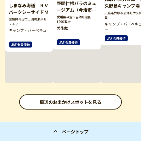
野間仁根バラのミュ
しまなみ海道 ＲＶ
久野島キャンプ場
ージアム（今治市吉
パークシーサイドＭ
広島県竹原市忠海町大久
海郷土文化センタ
愛媛県今治市吉海町福田
島
愛媛県今治市上浦町瀬戸６
1290番地
ー）
キャンプ・バーベキ
２４７
美術館
ー
キャンプ・バーベキュ
ー
JAF 会員優待
JAF 会員優待
JAF 会員優待
周辺のお出かけスポットを見る
ページトップ