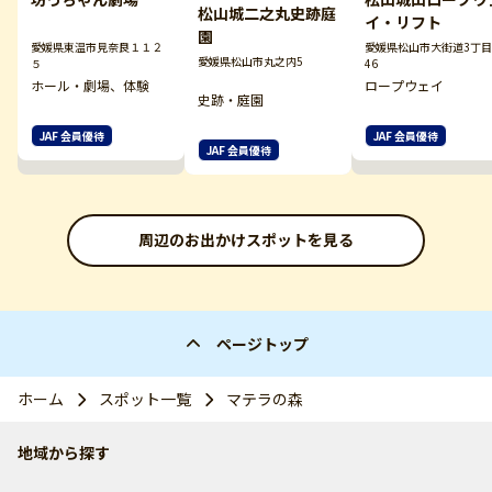
松山城二之丸史跡庭
イ・リフト
園
愛媛県東温市見奈良１１２
愛媛県松山市大街道3丁目
愛媛県松山市丸之内5
５
46
ホール・劇場、体験
ロープウェイ
史跡・庭園
JAF 会員優待
JAF 会員優待
JAF 会員優待
周辺のお出かけスポットを見る
ページトップ
ホーム
スポット一覧
マテラの森
地域から探す