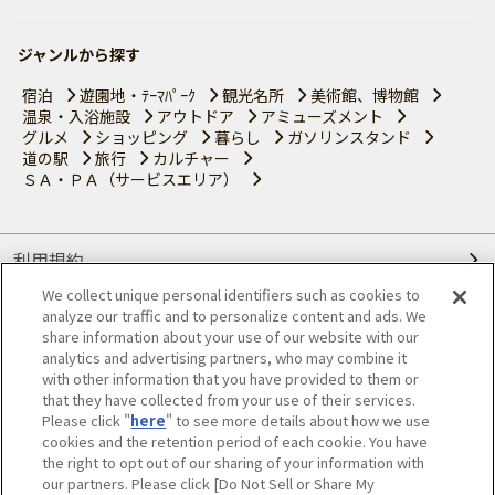
ジャンルから探す
宿泊
遊園地・ﾃｰﾏﾊﾟｰｸ
観光名所
美術館、博物館
温泉・入浴施設
アウトドア
アミューズメント
グルメ
ショッピング
暮らし
ガソリンスタンド
道の駅
旅行
カルチャー
ＳＡ・ＰＡ（サービスエリア）
利用規約
We collect unique personal identifiers such as cookies to
個人情報の取り扱いについて
analyze our traffic and to personalize content and ads. We
share information about your use of our website with our
会員優待サービスの提携をご検討の方へ
analytics and advertising partners, who may combine it
with other information that you have provided to them or
that they have collected from your use of their services.
JAFホームページ
Please click "
here
" to see more details about how we use
cookies and the retention period of each cookie. You have
© JAPAN AUTOMOBILE FEDERATION. All rights reserved.
the right to opt out of our sharing of your information with
our partners. Please click [Do Not Sell or Share My