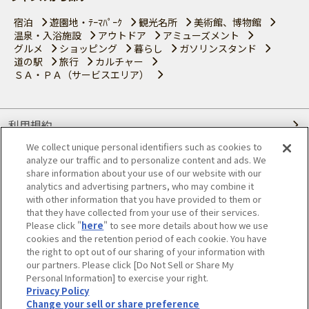
宿泊
遊園地・ﾃｰﾏﾊﾟｰｸ
観光名所
美術館、博物館
温泉・入浴施設
アウトドア
アミューズメント
グルメ
ショッピング
暮らし
ガソリンスタンド
道の駅
旅行
カルチャー
ＳＡ・ＰＡ（サービスエリア）
利用規約
We collect unique personal identifiers such as cookies to
個人情報の取り扱いについて
analyze our traffic and to personalize content and ads. We
share information about your use of our website with our
会員優待サービスの提携をご検討の方へ
analytics and advertising partners, who may combine it
with other information that you have provided to them or
that they have collected from your use of their services.
JAFホームページ
Please click "
here
" to see more details about how we use
cookies and the retention period of each cookie. You have
© JAPAN AUTOMOBILE FEDERATION. All rights reserved.
the right to opt out of our sharing of your information with
our partners. Please click [Do Not Sell or Share My
Personal Information] to exercise your right.
Privacy Policy
Change your sell or share preference