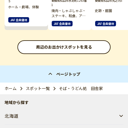
愛媛県松山市水泥町1263番
愛媛県松山市丸之内5
５
1
ホール・劇場、体験
焼肉・しゃぶしゃぶ・
史跡・庭園
ステーキ、和食、アウ
JAF 会員優待
トドア その他
JAF 会員優待
JAF 会員優待
周辺のお出かけスポットを見る
ページトップ
ホーム
スポット一覧
そば・うどん処 田舎家
地域から探す
北海道