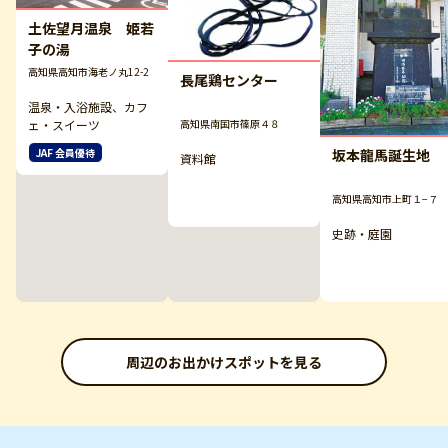
土佐望月温泉 姫若
子の湯
高知県高知市海老ノ丸12-2
長尾鶏センター
温泉・入浴施設、カフ
高知県南国市篠原４８
ェ・スイーツ
坂本龍馬誕生地
JAF 会員優待
資料館
高知県高知市上町１−７
史跡・庭園
周辺のお出かけスポットを見る