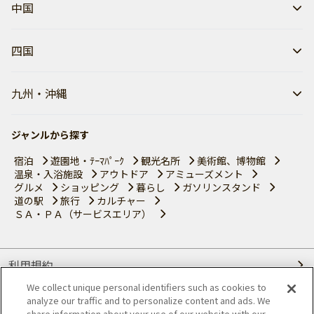
中国
四国
九州・沖縄
ジャンルから探す
宿泊
遊園地・ﾃｰﾏﾊﾟｰｸ
観光名所
美術館、博物館
温泉・入浴施設
アウトドア
アミューズメント
グルメ
ショッピング
暮らし
ガソリンスタンド
道の駅
旅行
カルチャー
ＳＡ・ＰＡ（サービスエリア）
利用規約
We collect unique personal identifiers such as cookies to
個人情報の取り扱いについて
analyze our traffic and to personalize content and ads. We
share information about your use of our website with our