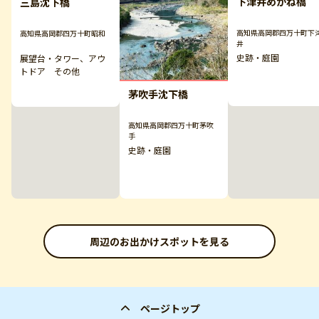
下津井めがね橋
三島沈下橋
高知県高岡郡四万十町下
高知県高岡郡四万十町昭和
井
史跡・庭園
展望台・タワー、アウ
トドア その他
茅吹手沈下橋
高知県高岡郡四万十町茅吹
手
史跡・庭園
周辺のお出かけスポットを見る
ページトップ