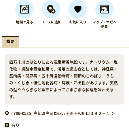
地図で見る
コースに追加
お気に入り
マップ・ナビへ
送る
概要
四万十川のほとりにある温泉療養施設です。ナトリウム－塩
化物・炭酸水素塩鉱泉で、浴用の適応症としては、神経痛・
筋肉痛・関節痛・五十肩運動麻痺・関節のこわばり・うち
み・くじき・慢性消化器病・痔疾・冷え性があります。天然
の鮎やうなぎなど季節によってさまざまな料理を味わえま
す。
〒786-0535
高知県高岡郡四万十町十和川口３９２－１
有り