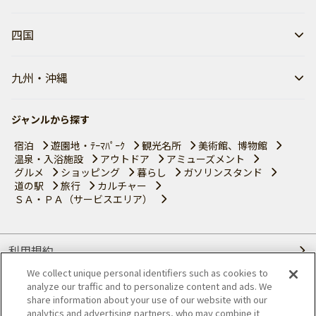
四国
九州・沖縄
ジャンルから探す
宿泊
遊園地・ﾃｰﾏﾊﾟｰｸ
観光名所
美術館、博物館
温泉・入浴施設
アウトドア
アミューズメント
グルメ
ショッピング
暮らし
ガソリンスタンド
道の駅
旅行
カルチャー
ＳＡ・ＰＡ（サービスエリア）
利用規約
We collect unique personal identifiers such as cookies to
個人情報の取り扱いについて
analyze our traffic and to personalize content and ads. We
share information about your use of our website with our
会員優待サービスの提携をご検討の方へ
analytics and advertising partners, who may combine it