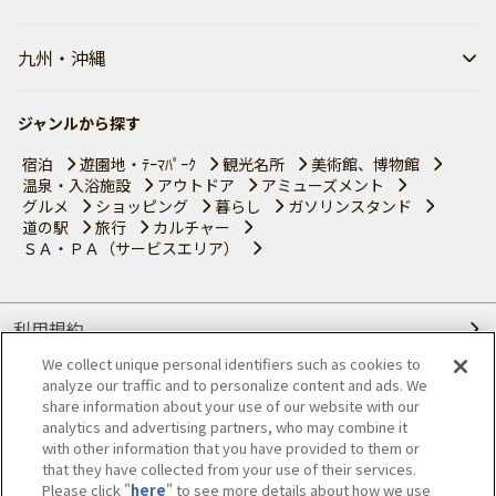
九州・沖縄
ジャンルから探す
宿泊
遊園地・ﾃｰﾏﾊﾟｰｸ
観光名所
美術館、博物館
温泉・入浴施設
アウトドア
アミューズメント
グルメ
ショッピング
暮らし
ガソリンスタンド
道の駅
旅行
カルチャー
ＳＡ・ＰＡ（サービスエリア）
利用規約
We collect unique personal identifiers such as cookies to
個人情報の取り扱いについて
analyze our traffic and to personalize content and ads. We
share information about your use of our website with our
会員優待サービスの提携をご検討の方へ
analytics and advertising partners, who may combine it
with other information that you have provided to them or
that they have collected from your use of their services.
JAFホームページ
Please click "
here
" to see more details about how we use