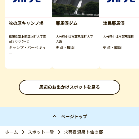
牧の原キャンプ場
耶馬渓ダム
津民耶馬渓
福岡県築上郡築上町大字寒
大分県中津市耶馬溪町大字
大分県中津市耶馬溪町
田２００５−２
大島
キャンプ・バーベキュ
史跡・庭園
史跡・庭園
ー
周辺のお出かけスポットを見る
ページトップ
ホーム
スポット一覧
求菩提温泉卜仙の郷