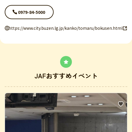
0979-84-5000
https://www.city.buzen.lg.jp/kanko/tomaru/bokusen.html
JAFおすすめイベント