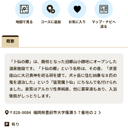
地図で見る
コースに追加
お気に入り
マップ・ナビへ
送る
概要
「卜仙の郷」は、廃校となった旧郷山小跡地にオープンした
温泉施設です。「卜仙の郷」という名称は、その昔、「求菩
提山に大己貴神を祀る祠を建て、犬ヶ岳に住む凶暴な８匹の
鬼を退治した」という「猛覚魔卜仙」にちなんで名付けられ
ました。泉質はアルカリ性単純泉、他に薬草湯もあり、入浴
後肌がしっとりします。
〒828-0084
福岡県豊前市大字篠瀬５７番地の２
有り