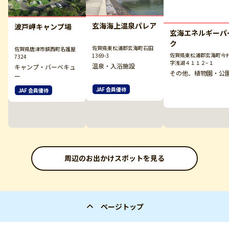
玄海海上温泉パレア
波戸岬キャンプ場
玄海エネルギーパ
ク
佐賀県東松浦郡玄海町石田
佐賀県唐津市鎮西町名護屋
佐賀県東松浦郡玄海町今
1369-3
7324
字浅湖４１１２−１
温泉・入浴施設
キャンプ・バーベキュ
その他、植物園・公
ー
JAF 会員優待
JAF 会員優待
周辺のお出かけスポットを見る
ページトップ