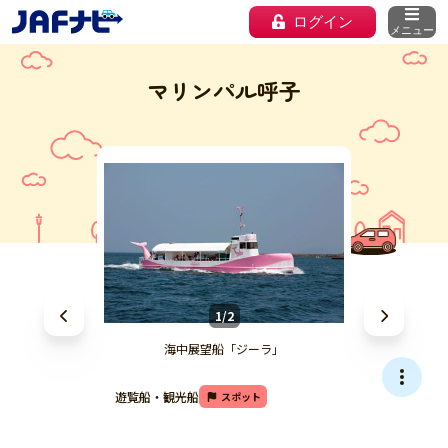
ログイン
メニュー
マリンパル呼子
1/2
海中展望船「ジーラ」
遊覧船・観光船
スポット