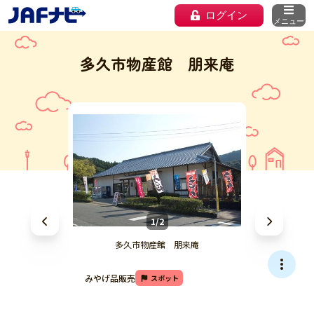
ログイン
メニュー
多久市物産館 朋来庵
1/2
多久市物産館 朋来庵
みやげ品販売
スポット