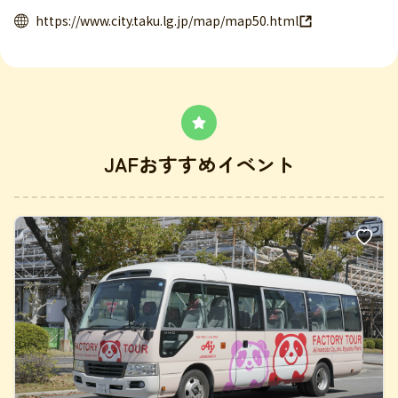
https://www.city.taku.lg.jp/map/map50.html
JAFおすすめイベント