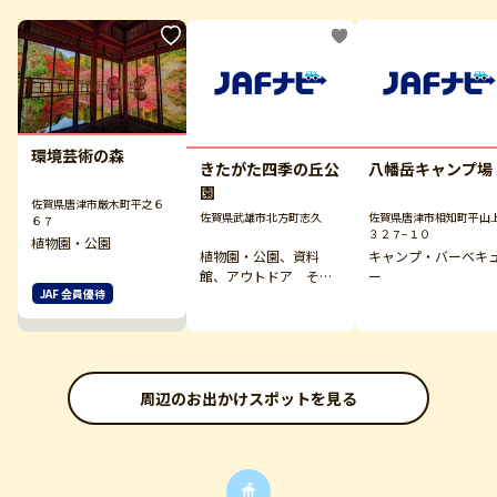
環境芸術の森
きたがた四季の丘公
八幡岳キャンプ場
園
佐賀県唐津市厳木町平之６
佐賀県武雄市北方町志久
佐賀県唐津市相知町平山
６７
３２７−１０
植物園・公園
植物園・公園、資料
キャンプ・バーベキ
館、アウトドア その
ー
JAF 会員優待
他
周辺のお出かけスポットを見る