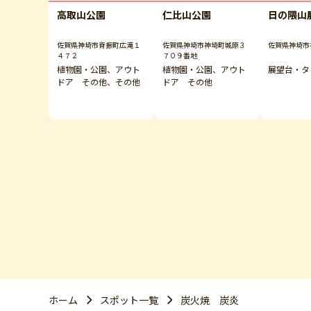
高取山公園
仁比山公園
日の隈山
佐賀県神埼市脊振町広滝１
佐賀県神埼市神埼町城原３
佐賀県神埼市
４７２
７０９番地
植物園・公園、アウト
植物園・公園、アウト
展望台・タ
ドア その他、その他
ドア その他
ホーム
スポット一覧
炭火焼 炭炎