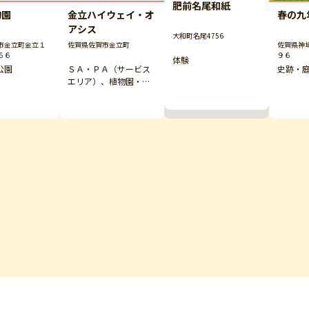
肥前名尾和紙
物園
金立ハイウェイ・オ
春の九
アシス
大和町名尾4756
市金立町金立１
佐賀県佐賀市金立町
佐賀県神
６６
９６
体験
公園
ＳＡ・ＰＡ（サービス
史跡・
エリア）、植物園・公
園、その他