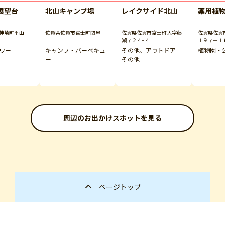
展望台
北山キャンプ場
レイクサイド北山
薬用植
神埼町平山
佐賀県佐賀市富士町関屋
佐賀県佐賀市富士町大字藤
佐賀県佐賀
瀬７２４−４
１９７－１
ワー
キャンプ・バーベキュ
その他、アウトドア
植物園・
ー
その他
周辺のお出かけスポットを見る
ページトップ