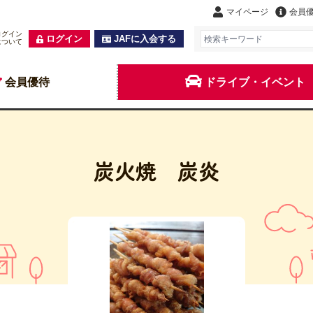
マイページ
会員
ログイン
ログイン
JAFに入会する
について
会員優待
ドライブ・イベント
炭火焼 炭炎