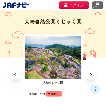
ログイン
メニュー
大崎自然公園くじゃく園
1/2
大崎くじゃく園
植物園・公園
スポット