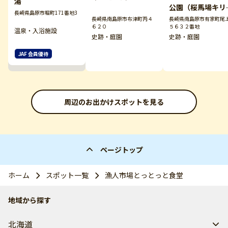
湯
公園（桜馬場キリ
長崎県島原市堀町171番地3
タン墓碑群）
長崎県南島原市布津町丙４
長崎県南島原市有家町尾
６２０
５６３２番地
温泉・入浴施設
史跡・庭園
史跡・庭園
JAF 会員優待
周辺のお出かけスポットを見る
ページトップ
ホーム
スポット一覧
漁人市場とっとっと食堂
地域から探す
北海道