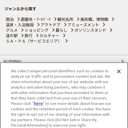
ジャンルから探す
宿泊
遊園地・ﾃｰﾏﾊﾟｰｸ
観光名所
美術館、博物館
温泉・入浴施設
アウトドア
アミューズメント
グルメ
ショッピング
暮らし
ガソリンスタンド
道の駅
旅行
カルチャー
ＳＡ・ＰＡ（サービスエリア）
利用規約
We collect unique personal identifiers such as cookies to
個人情報の取り扱いについて
analyze our traffic and to personalize content and ads. We
share information about your use of our website with our
会員優待サービスの提携をご検討の方へ
analytics and advertising partners, who may combine it
with other information that you have provided to them or
that they have collected from your use of their services.
JAFホームページ
Please click "
here
" to see more details about how we use
cookies and the retention period of each cookie. You have
© JAPAN AUTOMOBILE FEDERATION. All rights reserved.
the right to opt out of our sharing of your information with
our partners. Please click [Do Not Sell or Share My
Personal Information] to exercise your right.