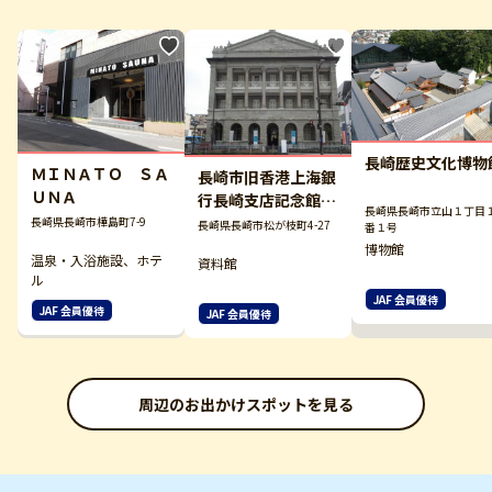
長崎歴史文化博物
ＭＩＮＡＴＯ ＳＡ
長崎市旧香港上海銀
ＵＮＡ
行長崎支店記念館
長崎県長崎市立山１丁目
長崎近代交流史と孫
長崎県長崎市樺島町7-9
長崎県長崎市松が枝町4-27
番１号
文・梅屋庄吉ミュー
博物館
温泉・入浴施設、ホテ
資料館
ジアム
ル
JAF 会員優待
JAF 会員優待
JAF 会員優待
周辺のお出かけスポットを見る