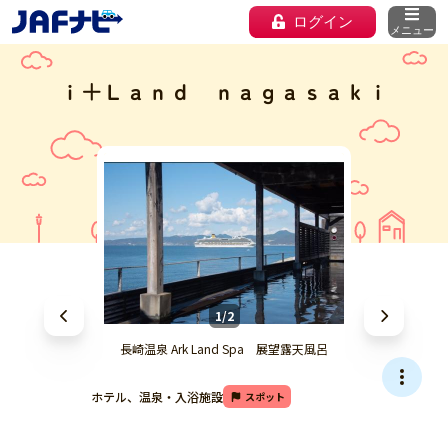
ログイン
メニュー
ｉ＋Ｌａｎｄ ｎａｇａｓａｋｉ
1/2
長崎温泉 Ark Land Spa 展望露天風呂
ホテル、温泉・入浴施設
スポット