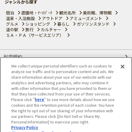
ジャンルから探す
宿泊
遊園地・ﾃｰﾏﾊﾟｰｸ
観光名所
美術館、博物館
温泉・入浴施設
アウトドア
アミューズメント
グルメ
ショッピング
暮らし
ガソリンスタンド
道の駅
旅行
カルチャー
ＳＡ・ＰＡ（サービスエリア）
利用規約
We collect unique personal identifiers such as cookies to
個人情報の取り扱いについて
analyze our traffic and to personalize content and ads. We
share information about your use of our website with our
会員優待サービスの提携をご検討の方へ
analytics and advertising partners, who may combine it
with other information that you have provided to them or
that they have collected from your use of their services.
JAFホームページ
Please click "
here
" to see more details about how we use
cookies and the retention period of each cookie. You have
© JAPAN AUTOMOBILE FEDERATION. All rights reserved.
the right to opt out of our sharing of your information with
our partners. Please click [Do Not Sell or Share My
Personal Information] to exercise your right.
Privacy Policy