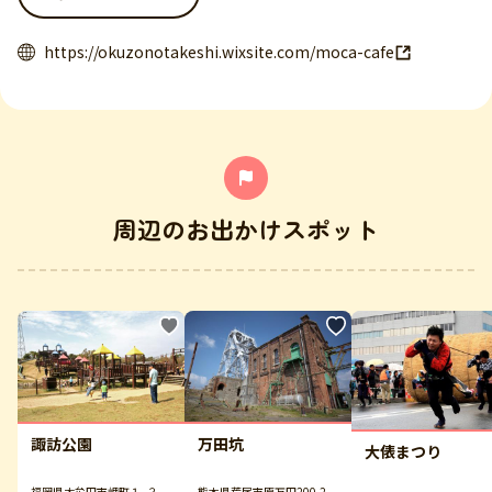
https://okuzonotakeshi.wixsite.com/moca-cafe
周辺のお出かけスポット
諏訪公園
万田坑
大俵まつり
福岡県大牟田市岬町１−３
熊本県荒尾市原万田200-2