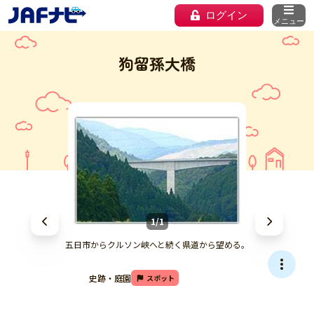
ログイン
メニュー
狗留孫大橋
1/1
五日市からクルソン峡へと続く県道から望める。
史跡・庭園
スポット