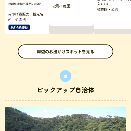
２５７５
宮崎県小林市南西方8565
史跡・庭園
植物園・公園
みやげ品販売、観光名
所 その他
JAF 会員優待
周辺のお出かけスポットを見る
ピックアップ自治体