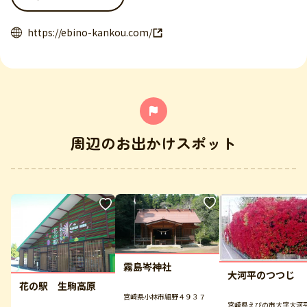
https://ebino-kankou.com/
周辺のお出かけスポット
霧島岑神社
大河平のつつじ
花の駅 生駒高原
宮崎県小林市細野４９３７
宮崎県えびの市大字大河