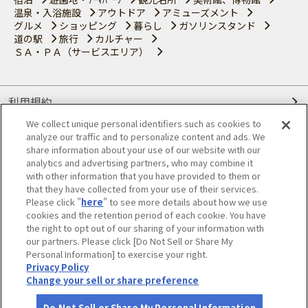
温泉・入浴施設
アウトドア
アミューズメント
グルメ
ショッピング
暮らし
ガソリンスタンド
道の駅
旅行
カルチャー
ＳＡ・ＰＡ（サービスエリア）
利用規約
We collect unique personal identifiers such as cookies to
個人情報の取り扱いについて
analyze our traffic and to personalize content and ads. We
share information about your use of our website with our
会員優待サービスの提携をご検討の方へ
analytics and advertising partners, who may combine it
with other information that you have provided to them or
that they have collected from your use of their services.
JAFホームページ
Please click "
here
" to see more details about how we use
cookies and the retention period of each cookie. You have
© JAPAN AUTOMOBILE FEDERATION. All rights reserved.
the right to opt out of our sharing of your information with
our partners. Please click [Do Not Sell or Share My
Personal Information] to exercise your right.
Privacy Policy
Change your sell or share preference
Do Not Sell or Share My Personal Information