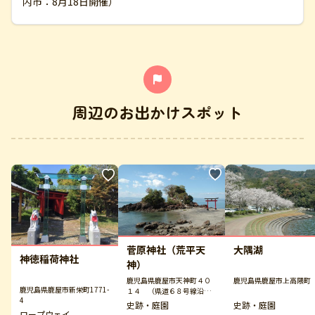
内市：8月18日開催）
周辺のお出かけスポット
菅原神社（荒平天
大隅湖
神徳稲荷神社
神）
鹿児島県鹿屋市天神町４０
鹿児島県鹿屋市上高隈町
鹿児島県鹿屋市新栄町1771-
１４ （県道６８号線沿
4
い）
史跡・庭園
史跡・庭園
ロープウェイ