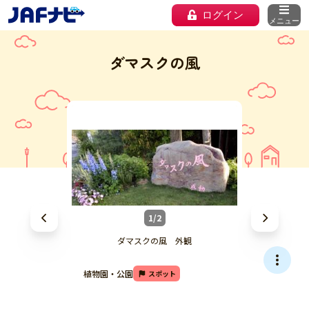
ログイン
メニュー
ダマスクの風
1/2
ダマスクの風 外観
植物園・公園
スポット