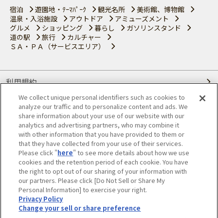
宿泊
遊園地・ﾃｰﾏﾊﾟｰｸ
観光名所
美術館、博物館
温泉・入浴施設
アウトドア
アミューズメント
グルメ
ショッピング
暮らし
ガソリンスタンド
道の駅
旅行
カルチャー
ＳＡ・ＰＡ（サービスエリア）
利用規約
We collect unique personal identifiers such as cookies to
個人情報の取り扱いについて
analyze our traffic and to personalize content and ads. We
share information about your use of our website with our
会員優待サービスの提携をご検討の方へ
analytics and advertising partners, who may combine it
with other information that you have provided to them or
that they have collected from your use of their services.
JAFホームページ
Please click "
here
" to see more details about how we use
cookies and the retention period of each cookie. You have
© JAPAN AUTOMOBILE FEDERATION. All rights reserved.
the right to opt out of our sharing of your information with
our partners. Please click [Do Not Sell or Share My
Personal Information] to exercise your right.
Privacy Policy
Change your sell or share preference