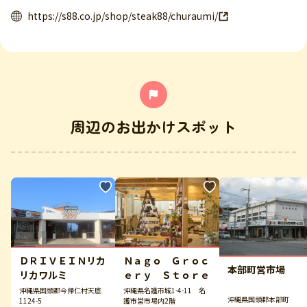
https://s88.co.jp/shop/steak88/churaumi/
周辺のお出かけスポット
ＤＲＩＶＥＩＮリカ
Ｎａｇｏ Ｇｒｏｃ
本部町営市場
リカワルミ
ｅｒｙ Ｓｔｏｒｅ
沖縄県国頭郡今帰仁村天底
沖縄県名護市城1-4-11 名
沖縄県国頭郡本部町
1124-5
護市営市場内2階