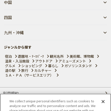
中国
四国
九州・沖縄
ジャンルから探す
宿泊
遊園地・ﾃｰﾏﾊﾟｰｸ
観光名所
美術館、博物館
温泉・入浴施設
アウトドア
アミューズメント
グルメ
ショッピング
暮らし
ガソリンスタンド
道の駅
旅行
カルチャー
ＳＡ・ＰＡ（サービスエリア）
利用規約
We collect unique personal identifiers such as cookies to
個人情報の取り扱いについて
analyze our traffic and to personalize content and ads. We
share information about your use of our website with our