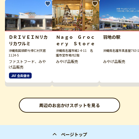
ＤＲＩＶＥＩＮリカ
Ｎａｇｏ Ｇｒｏｃ
羽地の駅
リカワルミ
ｅｒｙ Ｓｔｏｒｅ
沖縄県国頭郡今帰仁村天底
沖縄県名護市城1-4-11 名
沖縄県名護市真喜屋763-
1124-5
護市営市場内2階
ファストフード、みや
みやげ品販売
みやげ品販売
げ品販売
JAF 会員優待
周辺のお出かけスポットを見る
ページトップ