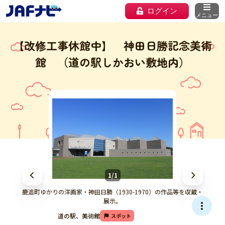
ログイン
メニュー
【改修工事休館中】 神田日勝記念美術
館 （道の駅しかおい敷地内）
1/1
鹿追町ゆかりの洋画家・神田日勝（1930-1970）の作品等を収蔵・
展示。
道の駅、美術館
スポット