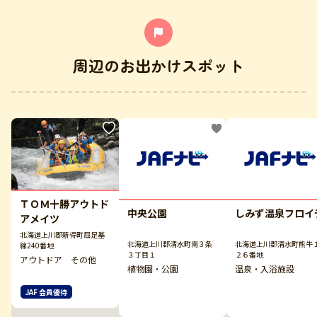
周辺のお出かけスポット
ＴＯＭ十勝アウトド
中央公園
しみず温泉フロイ
アメイツ
北海道上川郡新得町屈足基
北海道上川郡清水町南３条
北海道上川郡清水町熊牛
線240番地
３丁目１
２６番地
アウトドア その他
植物園・公園
温泉・入浴施設
JAF 会員優待