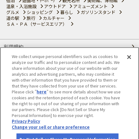
宿泊
遊園地・ﾃｰﾏﾊﾟｰｸ
観光名所
美術館、博物館
温泉・入浴施設
アウトドア
アミューズメント
グルメ
ショッピング
暮らし
ガソリンスタンド
道の駅
旅行
カルチャー
ＳＡ・ＰＡ（サービスエリア）
利用規約
We collect unique personal identifiers such as cookies to
個人情報の取り扱いについて
analyze our traffic and to personalize content and ads. We
share information about your use of our website with our
会員優待サービスの提携をご検討の方へ
analytics and advertising partners, who may combine it
with other information that you have provided to them or
that they have collected from your use of their services.
JAFホームページ
Please click "
here
" to see more details about how we use
cookies and the retention period of each cookie. You have
© JAPAN AUTOMOBILE FEDERATION. All rights reserved.
the right to opt out of our sharing of your information with
our partners. Please click [Do Not Sell or Share My
Personal Information] to exercise your right.
Privacy Policy
Change your sell or share preference