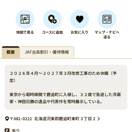
地図で見る
コースに追加
お気に入り
マップ・ナビへ
送る
概要
JAF会員割引・優待情報
２０２６年４月～２０２７年３月改修工事のため休館（予
定）
東京から戦時疎開で鹿追町に入植し、３２歳で急逝した洋画
家・神田日勝の遺品や代表作を常時展示している。
〒081-0222
北海道河東郡鹿追町東町３丁目２
有り