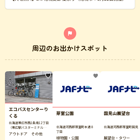
周辺のお出かけスポット
エコバスセンターり
芽室公園
国見山展望台
くる
北海道帯広市西1条南12丁目
北海道河西郡芽室町本通８
北海道河西郡芽室町国見
（帯広駅バスターミナル
丁目
内）
アウトドア その他
植物園・公園
展望台・タワー