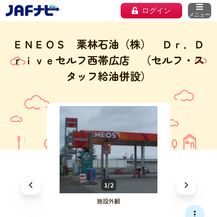
ログイン
メニュー
ＥＮＥＯＳ 栗林石油（株） Ｄｒ．Ｄ
ｒｉｖｅセルフ西帯広店 （セルフ・ス
タッフ給油併設）
1/2
施設外観