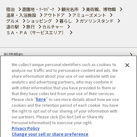
宿泊
遊園地・ﾃｰﾏﾊﾟｰｸ
観光名所
美術館、博物館
温泉・入浴施設
アウトドア
アミューズメント
グルメ
ショッピング
暮らし
ガソリンスタンド
道の駅
旅行
カルチャー
ＳＡ・ＰＡ（サービスエリア）
利用規約
We collect unique personal identifiers such as cookies to
個人情報の取り扱いについて
analyze our traffic and to personalize content and ads. We
share information about your use of our website with our
会員優待サービスの提携をご検討の方へ
analytics and advertising partners, who may combine it
with other information that you have provided to them or
that they have collected from your use of their services.
JAFホームページ
Please click "
here
" to see more details about how we use
cookies and the retention period of each cookie. You have
© JAPAN AUTOMOBILE FEDERATION. All rights reserved.
the right to opt out of our sharing of your information with
our partners. Please click [Do Not Sell or Share My
Personal Information] to exercise your right.
Privacy Policy
Change your sell or share preference