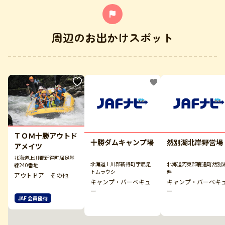
周辺のお出かけスポット
ＴＯＭ十勝アウトド
十勝ダムキャンプ場
然別湖北岸野営場
アメイツ
北海道上川郡新得町屈足基
北海道上川郡新得町字屈足
北海道河東郡鹿追町然別
線240番地
トムラウシ
畔
アウトドア その他
キャンプ・バーベキュ
キャンプ・バーベキ
ー
ー
JAF 会員優待