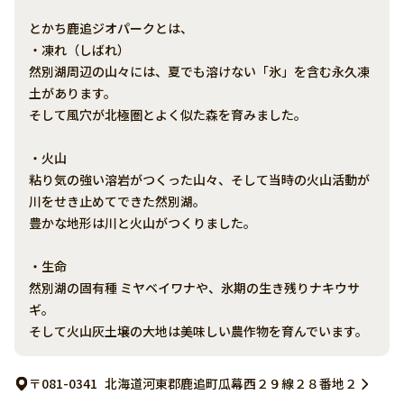
とかち鹿追ジオパークとは、
・凍れ（しばれ）
然別湖周辺の山々には、夏でも溶けない「氷」を含む永久凍
土があります。
そして風穴が北極圏とよく似た森を育みました。
・火山
粘り気の強い溶岩がつくった山々、そして当時の火山活動が
川をせき止めてできた然別湖。
豊かな地形は川と火山がつくりました。
・生命
然別湖の固有種 ミヤベイワナや、氷期の生き残りナキウサ
ギ。
そして火山灰土壌の大地は美味しい農作物を育んでいます。
〒081-0341
北海道河東郡鹿追町瓜幕西２９線２８番地２