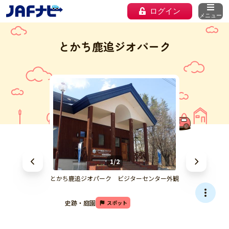
ログイン
メニュー
とかち鹿追ジオパーク
1/2
とかち鹿追ジオパーク ビジターセンター外観
史跡・庭園
スポット