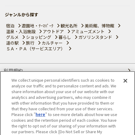
ジャンルから探す
宿泊
遊園地・ﾃｰﾏﾊﾟｰｸ
観光名所
美術館、博物館
温泉・入浴施設
アウトドア
アミューズメント
グルメ
ショッピング
暮らし
ガソリンスタンド
道の駅
旅行
カルチャー
ＳＡ・ＰＡ（サービスエリア）
利用規約
We collect unique personal identifiers such as cookies to
個人情報の取り扱いについて
analyze our traffic and to personalize content and ads. We
share information about your use of our website with our
会員優待サービスの提携をご検討の方へ
analytics and advertising partners, who may combine it
with other information that you have provided to them or
that they have collected from your use of their services.
JAFホームページ
Please click "
here
" to see more details about how we use
cookies and the retention period of each cookie. You have
© JAPAN AUTOMOBILE FEDERATION. All rights reserved.
the right to opt out of our sharing of your information with
our partners. Please click [Do Not Sell or Share My