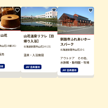
ェ山花
山花温泉リフレ【日
釧路市ふれあいホー
帰り入浴】
スパーク
山花14線141-
北海道釧路市山花14-131
北海道釧路市山花10-1
販売
温泉・入浴施設
アウトドア その他、
水族館・動物園・牧場
優待
JAF 会員優待
JAF 会員優待