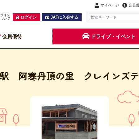
マイページ
会員
ログイン
ログイン
JAFに入会する
について
会員優待
ドライブ・イベント
駅 阿寒丹頂の里 クレインズ