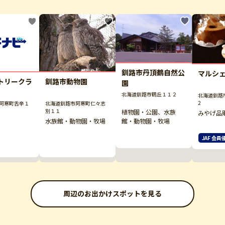
釧路市丹頂鶴自然公
マルシ
釧路市動物園
トリークラ
園
北海道釧路市鶴丘１１２
北海道釧路市
2
北海道釧路市阿寒町仁々志
阿寒町舌辛１
別１１
植物園・公園、水族
みやげ品
水族館・動物園・牧場
館・動物園・牧場
JAF 会員
周辺のお出かけスポットを見る