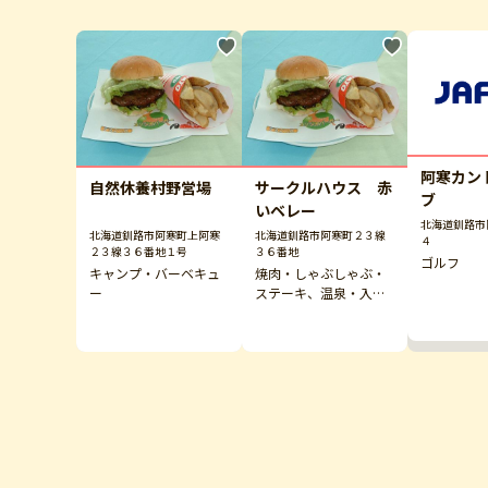
阿寒カン
自然休養村野営場
サークルハウス 赤
ブ
いベレー
北海道釧路市
北海道釧路市阿寒町上阿寒
北海道釧路市阿寒町２３線
４
２３線３６番地１号
３６番地
ゴルフ
キャンプ・バーベキュ
焼肉・しゃぶしゃぶ・
ー
ステーキ、温泉・入浴
施設