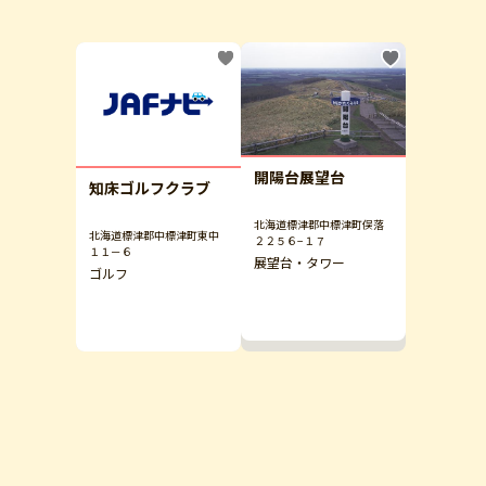
開陽台展望台
知床ゴルフクラブ
北海道標津郡中標津町俣落
北海道標津郡中標津町東中
２２５６−１７
１１－６
展望台・タワー
ゴルフ