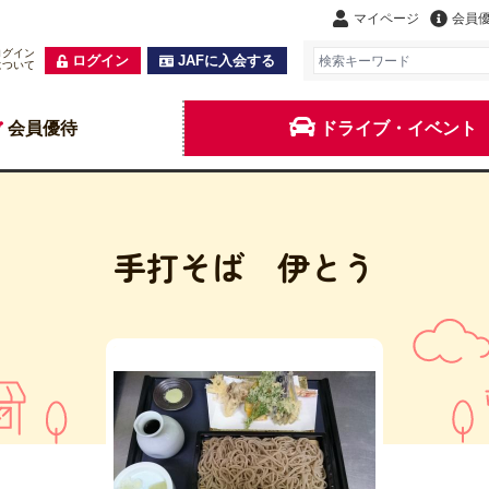
マイページ
会員
ログイン
ログイン
JAFに入会する
について
会員優待
ドライブ・イベント
手打そば 伊とう