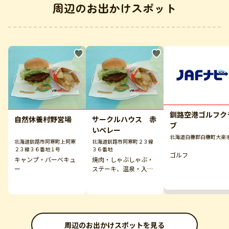
周辺のお出かけスポット
釧路空港ゴルフク
自然休養村野営場
サークルハウス 赤
ブ
いベレー
北海道白糠郡白糠町大楽
北海道釧路市阿寒町上阿寒
北海道釧路市阿寒町２３線
２３線３６番地１号
３６番地
ゴルフ
キャンプ・バーベキュ
焼肉・しゃぶしゃぶ・
ー
ステーキ、温泉・入浴
施設
周辺のお出かけスポットを見る