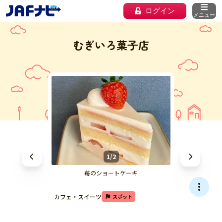
ログイン
メニュー
むぎいろ菓子店
1/2
苺のショートケーキ
カフェ・スイーツ
スポット