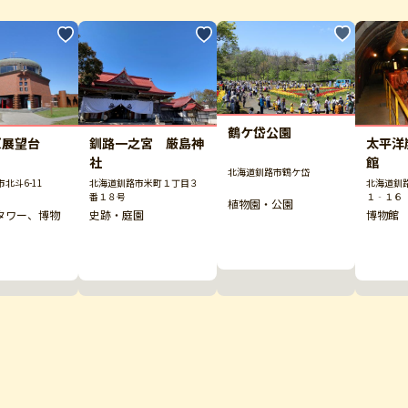
鶴ケ岱公園
原展望台
釧路一之宮 厳島神
太平洋
社
館
北海道釧路市鶴ケ岱
北斗6-11
北海道釧路市米町１丁目３
北海道釧
番１８号
１‐１６
植物園・公園
タワー、博物
史跡・庭園
博物館