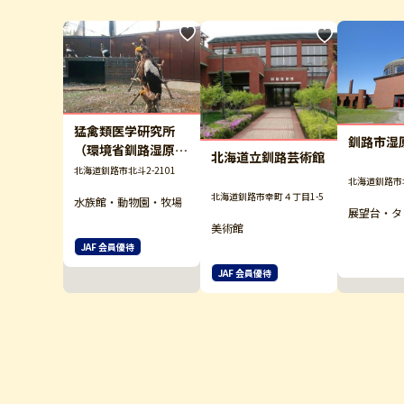
猛禽類医学研究所
釧路市湿
（環境省釧路湿原野
北海道立釧路芸術館
生生物保護センター
北海道釧路市北斗2-2101
北海道釧路市
内）
北海道釧路市幸町４丁目1-5
水族館・動物園・牧場
展望台・タ
美術館
JAF 会員優待
JAF 会員優待