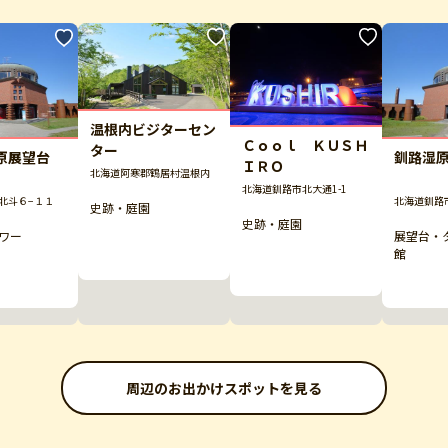
温根内ビジターセン
Ｃｏｏｌ ＫＵＳＨ
ター
原展望台
釧路湿
ＩＲＯ
北海道阿寒郡鶴居村温根内
北海道釧路市北大通1-1
北斗６−１１
北海道釧路市
史跡・庭園
史跡・庭園
ワー
展望台・
館
周辺のお出かけスポットを見る