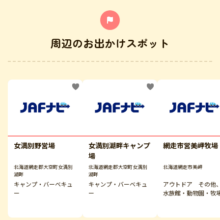
周辺のお出かけスポット
女満別野営場
女満別湖畔キャンプ
網走市営美岬牧場
場
北海道網走郡大空町女満別
北海道網走郡大空町女満別
北海道網走市美岬
湖畔
湖畔
キャンプ・バーベキュ
キャンプ・バーベキュ
アウトドア その他
ー
ー
水族館・動物園・牧