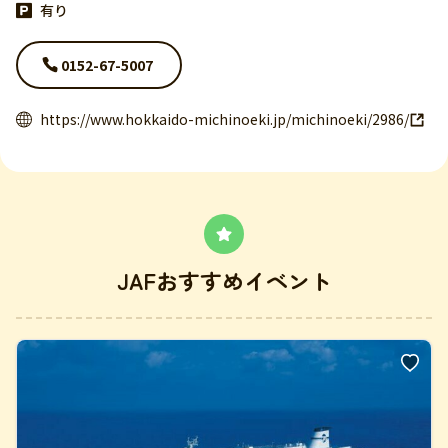
有り
0152-67-5007
https://www.hokkaido-michinoeki.jp/michinoeki/2986/
JAFおすすめイベント