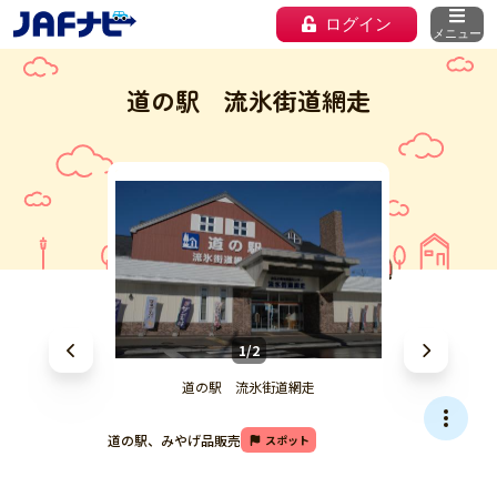
ログイン
メニュー
道の駅 流氷街道網走
1/2
道の駅 流氷街道網走
道の駅、みやげ品販売
スポット