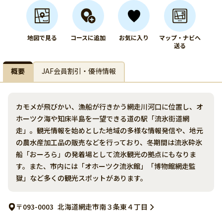
地図で見る
コースに追加
お気に入り
マップ・ナビへ
送る
概要
JAF会員割引・優待情報
カモメが飛びかい、漁船が行きかう網走川河口に位置し、オ
ホーツク海や知床半島を一望できる道の駅「流氷街道網
走」。観光情報を始めとした地域の多様な情報発信や、地元
の農水産加工品の販売などを行っており、冬期間は流氷砕氷
船「おーろら」の発着場として流氷観光の拠点にもなりま
す。また、市内には「オホーツク流氷館」「博物館網走監
獄」など多くの観光スポットがあります。
〒093-0003
北海道網走市南３条東４丁目