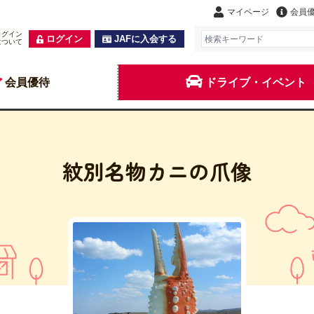
マイページ
会員
ログイン
ログイン
JAFに入会する
について
会員優待
ドライブ・イベント
紋別名物カニの爪像