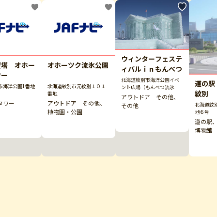
ウィンターフェステ
望塔 オホー
オホーツク流氷公園
ィバルｉｎもんべつ
ワー
北海道紋別市海洋公園イベ
道の駅
市海洋公園1番地
北海道紋別市元紋別１０１
ント広場（もんべつ流氷ま
紋別
番地
つり会場）
アウトドア その他、
タワー
アウトドア その他、
北海道紋
その他
植物園・公園
地６号
道の駅
博物館