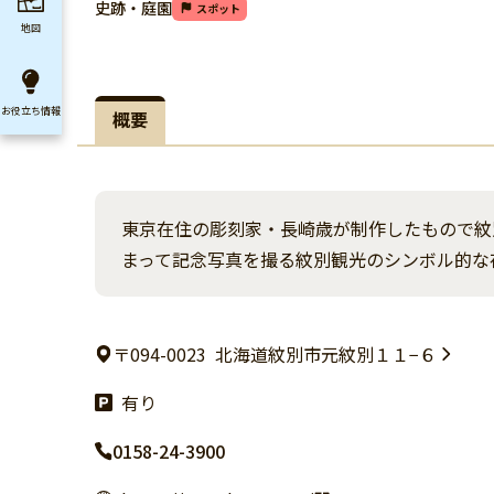
史跡・庭園
スポット
地図
お役立ち
情報
概要
東京在住の彫刻家・長崎歳が制作したもので紋
まって記念写真を撮る紋別観光のシンボル的な
〒094-0023
北海道紋別市元紋別１１−６
有り
0158-24-3900