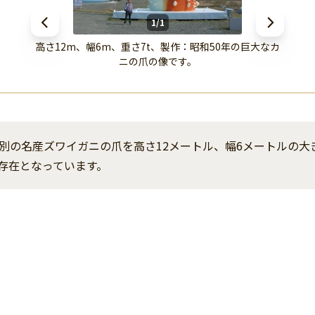
1/1
高さ12m、幅6m、重さ7t、製作：昭和50年の巨大なカ
ニの爪の像です。
別の名産ズワイガニの爪を高さ12メートル、幅6メートルの大
存在となっています。