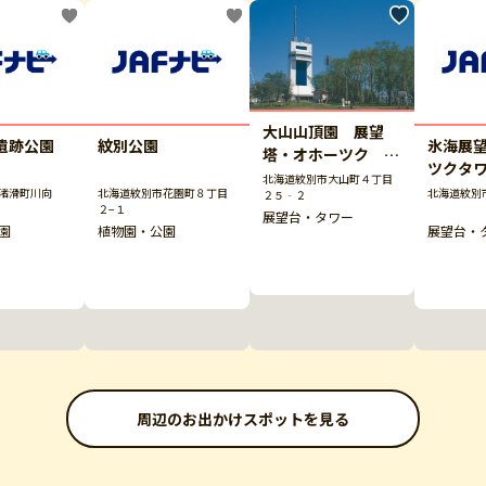
大山山頂園 展望
遺跡公園
紋別公園
氷海展
塔・オホーツク ス
ツクタ
カイタワー
北海道紋別市大山町４丁目
渚滑町川向
北海道紋別市花園町８丁目
北海道紋別
２５‐２
２−１
展望台・タワー
園
植物園・公園
展望台・
周辺のお出かけスポットを見る