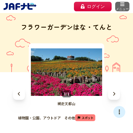
ログイン
メニュー
フラワーガーデンはな・てんと
1/1
網走天都山
植物園・公園、アウトドア その他
スポット