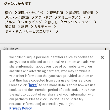
ジャンルから探す
宿泊
遊園地・ﾃｰﾏﾊﾟｰｸ
観光名所
美術館、博物館
温泉・入浴施設
アウトドア
アミューズメント
グルメ
ショッピング
暮らし
ガソリンスタンド
道の駅
旅行
カルチャー
ＳＡ・ＰＡ（サービスエリア）
利用規約
We collect unique personal identifiers such as cookies to
個人情報の取り扱いについて
analyze our traffic and to personalize content and ads. We
share information about your use of our website with our
会員優待サービスの提携をご検討の方へ
analytics and advertising partners, who may combine it
with other information that you have provided to them or
that they have collected from your use of their services.
JAFホームページ
Please click "
here
" to see more details about how we use
cookies and the retention period of each cookie. You have
© JAPAN AUTOMOBILE FEDERATION. All rights reserved.
the right to opt out of our sharing of your information with
our partners. Please click [Do Not Sell or Share My
Personal Information] to exercise your right.
Privacy Policy