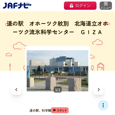
ログイン
メニュー
道の駅 オホーツク紋別 北海道立オホ
ーツク流氷科学センター ＧＩＺＡ
1/2
道の駅、科学館
スポット