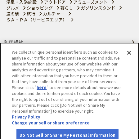
温泉・入浴施設
アウトドア
アミューズメント
グルメ
ショッピング
暮らし
ガソリンスタンド
道の駅
旅行
カルチャー
ＳＡ・ＰＡ（サービスエリア）
利用規約
We collect unique personal identifiers such as cookies to
個人情報の取り扱いについて
analyze our traffic and to personalize content and ads. We
share information about your use of our website with our
会員優待サービスの提携をご検討の方へ
analytics and advertising partners, who may combine it
with other information that you have provided to them or
that they have collected from your use of their services.
JAFホームページ
Please click "
here
" to see more details about how we use
cookies and the retention period of each cookie. You have
© JAPAN AUTOMOBILE FEDERATION. All rights reserved.
the right to opt out of our sharing of your information with
our partners. Please click [Do Not Sell or Share My
Personal Information] to exercise your right.
Privacy Policy
Change your sell or share preference
Do Not Sell or Share My Personal Information