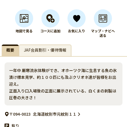
地図で見る
コースに追加
お気に入り
マップ・ナビへ
送る
概要
JAF会員割引・優待情報
一年中 厳寒流氷体験ができ、オホーツク海に生息する魚の氷
漬け標本見学、約１００匹にも及ぶクリオネ達が皆様をお出
迎え。
正面入り口入場後の正面に展示されている、白くまの剥製は
圧巻の大きさ！
〒094-0023
北海道紋別市元紋別１１
有り