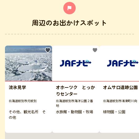
周辺のお出かけスポット
流氷見学
オホーツク とっか
オムサロ遺跡公園
りセンター
北海道紋別市元紋別
北海道紋別市海洋公園２番
北海道紋別市渚滑町川向
地
その他、観光名所 そ
水族館・動物園・牧場
植物園・公園
の他