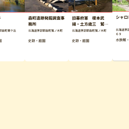
シャロ
旧幕府軍 榎本武
谷
森町遺跡発掘調査事
揚・土方歳三 鷲ノ
務所
木上陸地
北海道茅
北海道茅部郡森町鷲ノ木町
郡森町栗ケ丘
北海道茅部郡森町鷲ノ木町
６９
水族館
史跡・庭園
園
史跡・庭園