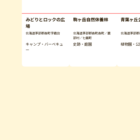
みどりとロックの広
駒ヶ岳自然休養林
青葉ヶ丘
場
北海道茅部郡森町字霞台
北海道茅部郡森町森町／鹿
北海道茅部郡
部村／七飯町
キャンプ・バーベキュ
史跡・庭園
植物園・公
ー