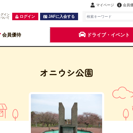
マイページ
会員
ログイン
ログイン
JAFに入会する
について
会員優待
ドライブ・イベント
オニウシ公園