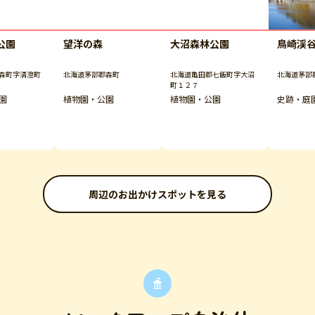
公園
望洋の森
大沼森林公園
鳥崎渓
森町字清澄町
北海道茅部郡森町
北海道亀田郡七飯町字大沼
北海道茅部
町１２７
園
植物園・公園
植物園・公園
史跡・庭
周辺のお出かけスポットを見る