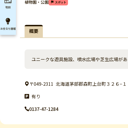
植物園・公園
スポット
地図
お役立ち
情報
概要
ユニークな遊具施設、噴水広場や芝生広場があ
〒049-2311
北海道茅部郡森町上台町３２６−１
有り
0137-47-1284